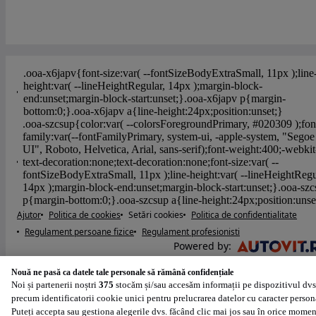
Ajutor
Politica de cookies
Setări cookies
Politica de confidentialitate
Regulament persoane fizice
Regulament profesionisti
Powered by
:
Nouă ne pasă ca datele tale personale să rămână confidențiale
Noi și partenerii noștri
375
stocăm și/sau accesăm informații pe dispozitivul dvs
precum identificatorii cookie unici pentru prelucrarea datelor cu caracter person
Puteți accepta sau gestiona alegerile dvs. făcând clic mai jos sau în orice momen